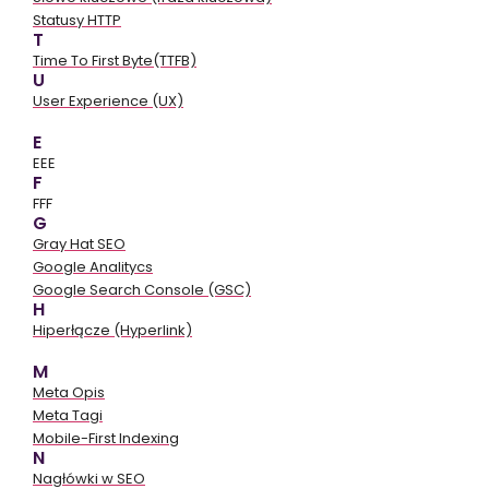
Statusy HTTP
T
Time To First Byte(TTFB)
U
User Experience (UX)
E
EEE
F
FFF
G
Gray Hat SEO
Google Analitycs
Google Search Console (GSC)
H
Hiperłącze (Hyperlink)
M
Meta Opis
Meta Tagi
Mobile-First Indexing
N
Nagłówki w SEO