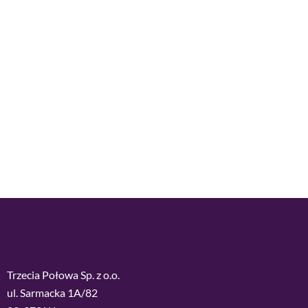
Trzecia Połowa Sp. z o.o.
ul. Sarmacka 1A/82