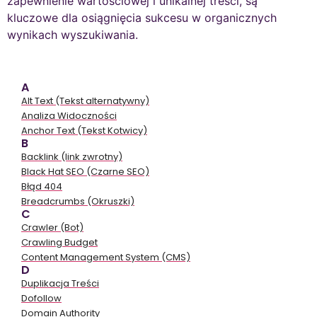
zapewnienie wartościowej i unikalnej treści, są
kluczowe dla osiągnięcia sukcesu w organicznych
wynikach wyszukiwania.
A
Alt Text (Tekst alternatywny)
Analiza Widoczności
Anchor Text (Tekst Kotwicy)
B
Backlink (link zwrotny)
Black Hat SEO (Czarne SEO)
Błąd 404
Breadcrumbs (Okruszki)
C
Crawler (Bot)
Crawling Budget
Content Management System (CMS)
D
Duplikacja Treści
Dofollow
Domain Authority