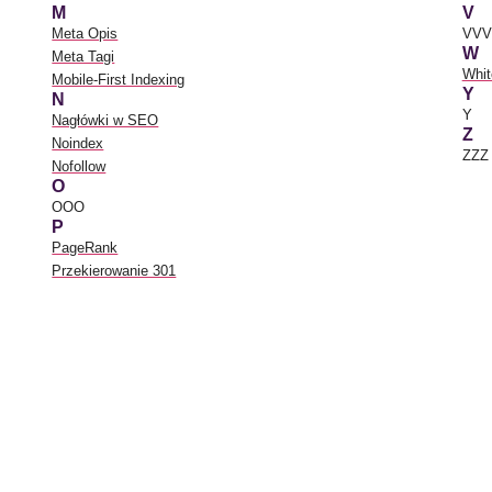
M
V
Meta Opis
VVV
W
Meta Tagi
Whi
Mobile-First Indexing
Y
N
Y
Nagłówki w SEO
Z
Noindex
ZZZ
Nofollow
O
OOO
P
PageRank
Przekierowanie 301