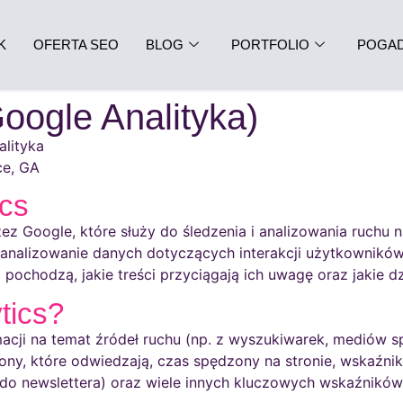
K
OFERTA SEO
BLOG
PORTFOLIO
POGA
oogle Analityka)
lityka
ce, GA
ics
z Google, które służy do śledzenia i analizowania ruchu n
i analizowanie danych dotyczących interakcji użytkowników
chodzą, jakie treści przyciągają ich uwagę oraz jakie dzi
tics?
acji na temat źródeł ruchu (np. z wyszukiwarek, mediów s
ny, które odwiedzają, czas spędzony na stronie, wskaźnik od
y do newslettera) oraz wiele innych kluczowych wskaźników