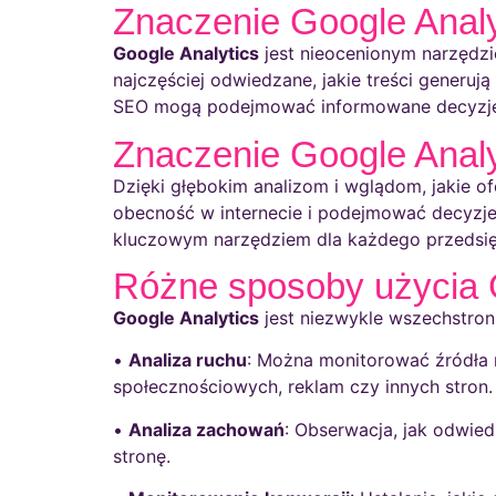
Znaczenie Google Anal
Google Analytics
jest nieocenionym narzędzie
najczęściej odwiedzane, jakie treści generuj
SEO mogą podejmować informowane decyzje w 
Znaczenie Google Analy
Dzięki głębokim analizom i wglądom, jakie o
obecność w internecie i podejmować decyzje
kluczowym narzędziem dla każdego przedsię
Różne sposoby użycia 
Google Analytics
jest niezwykle wszechstro
•
Analiza ruchu
: Można monitorować źródła r
społecznościowych, reklam czy innych stron.
•
Analiza zachowań
: Obserwacja, jak odwiedz
stronę.