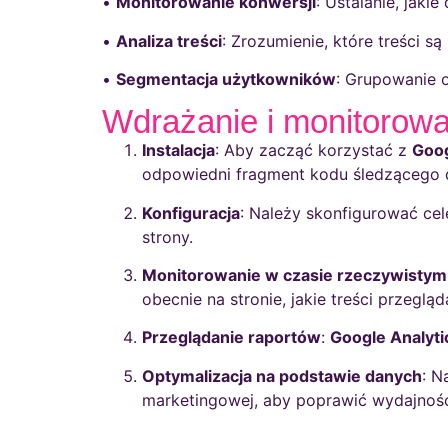
•
Monitorowanie konwersji
: Ustalanie, jaki
•
Analiza treści
: Zrozumienie, które treści są
•
Segmentacja użytkowników
: Grupowanie o
Wdrażanie i monitorowa
Instalacja
: Aby zacząć korzystać z
Goog
odpowiedni fragment kodu śledzącego d
Konfiguracja
: Należy skonfigurować ce
strony.
Monitorowanie w czasie rzeczywistym
obecnie na stronie, jakie treści przegląd
Przeglądanie raportów
:
Google Analyti
Optymalizacja na podstawie danych
: N
marketingowej, aby poprawić wydajność