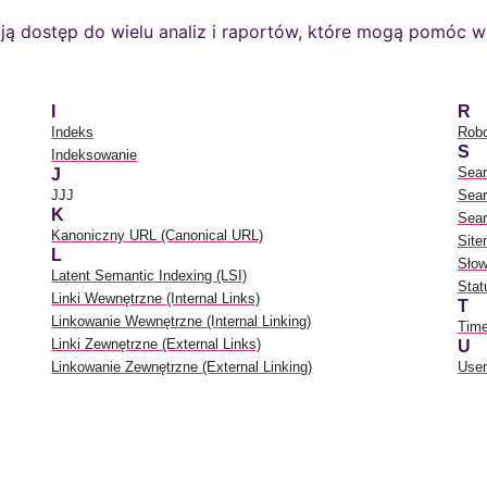
mają dostęp do wielu analiz i raportów, które mogą pomóc w
I
R
Indeks
Robo
S
Indeksowanie
Sear
J
JJJ
Sear
K
Sear
Kanoniczny URL (Canonical URL)
Site
L
Słow
Latent Semantic Indexing (LSI)
Sta
Linki Wewnętrzne (Internal Links)
T
Linkowanie Wewnętrzne (Internal Linking)
Time
Linki Zewnętrzne (External Links)
U
Linkowanie Zewnętrzne (External Linking)
User