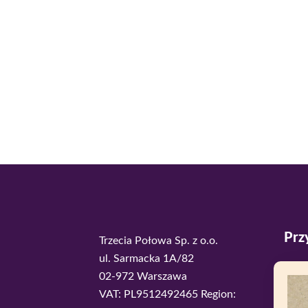
Prz
Trzecia Połowa Sp. z o.o.
ul. Sarmacka 1A/82
02-972 Warszawa
VAT: PL9512492465 Region: