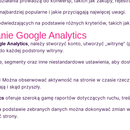
e działania prowadzą do konwersji, takich jak zakupy, rejest
 najbardziej popularne i jakie przyciągają najwięcej uwagi.
dwiedzających na podstawie różnych kryteriów, takich jak 
nie Google Analytics
le Analytics
, należy stworzyć konto, utworzyć „witrynę” (
o każdej podstrony witryny.
le, segmenty oraz inne niestandardowe ustawienia, aby do
: Można obserwować aktywność na stronie w czasie rzeczy
ają i skąd przyszły.
cs
oferuje szeroką gamę raportów dotyczących ruchu, treści
a podstawie zebranych danych można dokonywać zmian w tre
 strony.