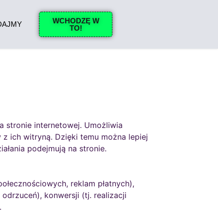
WCHODZĘ W
DAJMY
TO!
a stronie internetowej. Umożliwia
 z ich witryną. Dzięki temu można lepiej
ałania podejmują na stronie.
połecznościowych, reklam płatnych),
rzuceń), konwersji (tj. realizacji
.