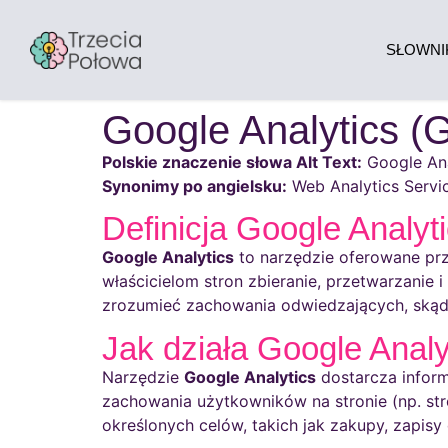
SŁOWNI
Google Analytics (G
Polskie znaczenie słowa Alt Text:
Google Ana
Synonimy po angielsku:
Web Analytics Servi
Definicja Google Analyt
Google Analytics
to narzędzie oferowane prze
właścicielom stron zbieranie, przetwarzanie 
zrozumieć zachowania odwiedzających, skąd po
Jak działa Google Analy
Narzędzie
Google Analytics
dostarcza inform
zachowania użytkowników na stronie (np. stro
określonych celów, takich jak zakupy, zapis