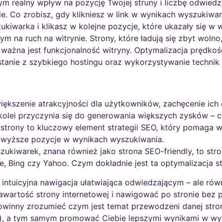
 realny wpływ na pozycję Twojej struny i liczbę odwiedzin
cie. Co zrobisz, gdy klikniesz w link w wynikach wyszukiwa
kiwarka i klikasz w kolejne pozycje, które ukazały się w
m na ruch na witrynie. Strony, które ładują się zbyt wol
ważna jest funkcjonalność witryny. Optymalizacja prędkoś
ystanie z szybkiego hostingu oraz wykorzystywanie techni
większenie atrakcyjności dla użytkowników, zachęcenie ich
kolei przyczynia się do generowania większych zysków – 
y strony to kluczowy element strategii SEO, który pomaga w
 wyższe pozycje w wynikach wyszukiwania.
ukiwarek, znana również jako strona SEO-friendly, to str
 Bing czy Yahoo. Czym dokładnie jest ta optymalizacja st
a i intuicyjna nawigacja ułatwiająca odwiedzającym – ale r
awartość strony internetowej i nawigować po stronie bez 
inny zrozumieć czym jest temat przewodzeni danej strony
rity), a tym samym promować Ciebie lepszymi wynikami w w