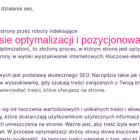
działania seo,
 strony przez roboty indeksujące
ie optymalizacji i pozycjonow
ptimization), to złożony proces, w którym strona jest o
rony w wyniki wyszukiwarek internetowych. Kluczowe ele
owych jest podstawą skutecznego SEO. Narzędzia takie ja
ą w wyszukiwarkę, gdy szukają treści związanych z Twoją b
rciedlać treści, które oferujesz na stronie.
ię od tworzenia wartościowych i unikalnych treści i słow
, które dostarczają użytkownikom użytecznych informacji 
ch umieszczenia na stronie. Ważne jest, aby treść była wa
ń. W procesie optymalizacji strony stosuj słowa kluczowe 
rto podkreślić, że tworząc treści pamiętaj o tym, aby to by