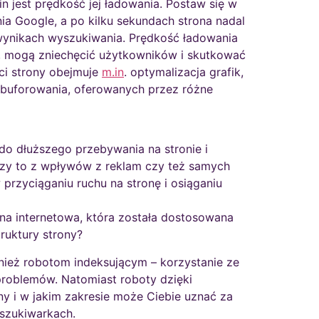
 jest prędkość jej ładowania. Postaw się w
nia Google, a po kilku sekundach strona nadal
 wynikach wyszukiwania. Prędkość ładowania
no, mogą zniechęcić użytkowników i skutkować
ci strony obejmuje
m.in
. optymalizacja grafik,
k buforowania, oferowanych przez różne
 do dłuższego przebywania na stronie i
czy to z wpływów z reklam czy też samych
 przyciąganiu ruchu na stronę i osiąganiu
ona internetowa, która została dostosowana
ruktury strony?
ównież robotom indeksującym – korzystanie ze
problemów. Natomiast roboty dzięki
 i w jakim zakresie może Ciebie uznać za
yszukiwarkach.