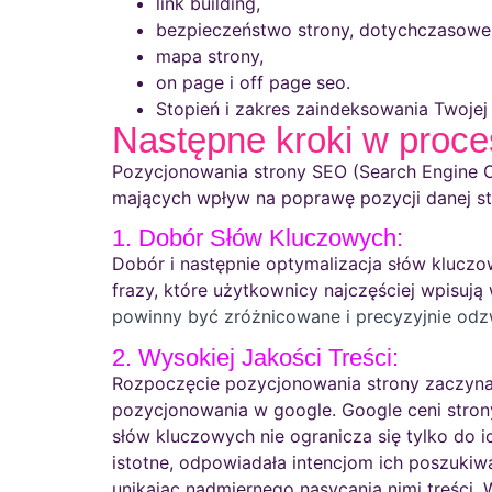
link building,
bezpieczeństwo strony, dotychczasowe 
mapa strony,
on page i off page seo.
Stopień i zakres zaindeksowania Twojej
Następne kroki w proces
Pozycjonowania strony SEO (Search Engine O
mających wpływ na poprawę pozycji danej st
1. Dobór Słów Kluczowych:
Dobór i następnie optymalizacja słów klucz
frazy, które użytkownicy najczęściej wpisuj
powinny być zróżnicowane i precyzyjnie odzwie
2. Wysokiej Jakości Treści:
Rozpoczęcie pozycjonowania strony zaczyna s
pozycjonowania w google. Google ceni strony
słów kluczowych nie ogranicza się tylko do i
istotne, odpowiadała intencjom ich poszukiwa
unikając nadmiernego nasycania nimi treści. Wa