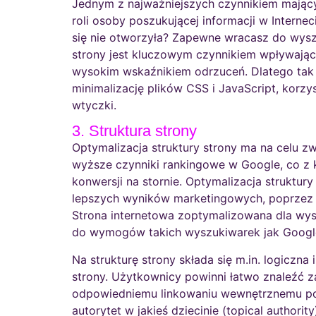
Jednym z najważniejszych czynnikiem mającym
roli osoby poszukującej informacji w Interne
się nie otworzyła? Zapewne wracasz do wyszu
strony jest kluczowym czynnikiem wpływający
wysokim wskaźnikiem odrzuceń. Dlatego tak 
minimalizację plików CSS i JavaScript, korz
wtyczki.
3. Struktura strony
Optymalizacja struktury strony ma na celu z
wyższe czynniki rankingowe w Google, co z 
konwersji na stornie. Optymalizacja struktur
lepszych wyników marketingowych, poprzez
Strona internetowa zoptymalizowana dla wysz
do wymogów takich wyszukiwarek jak Google,
Na strukturę strony składa się m.in. logiczn
strony. Użytkownicy powinni łatwo znaleźć z
odpowiedniemu linkowaniu wewnętrznemu pow
autorytet w jakieś dziecinie (topical autho