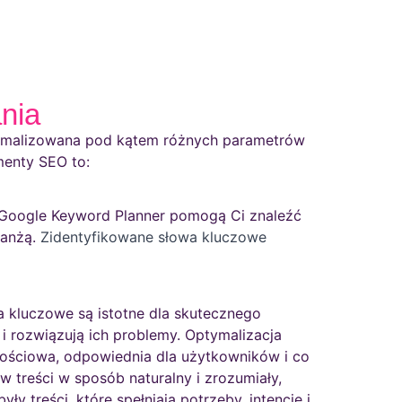
ania
ptymalizowana pod kątem różnych parametrów
menty SEO to:
k Google Keyword Planner pomogą Ci znaleźć
ranżą.
Zidentyfikowane słowa kluczowe
a kluczowe są istotne dla skutecznego
i rozwiązują ich problemy. Optymalizacja
rtościowa, odpowiednia dla użytkowników i co
w treści w sposób naturalny i zrozumiały,
ły treści, które spełniają potrzeby, intencje i