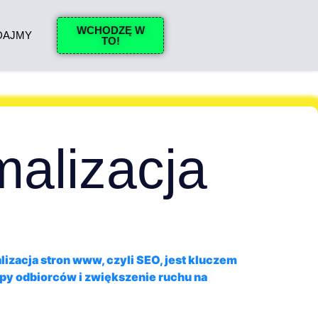
WCHODZĘ W
DAJMY
TO!
malizacja
zacja stron www, czyli SEO, jest kluczem
py odbiorców i zwiększenie ruchu na