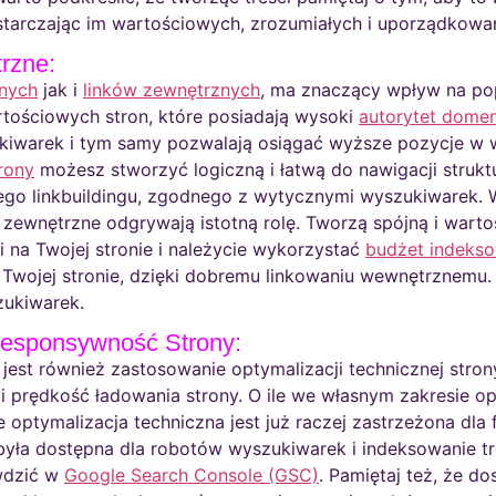
tarczając im wartościowych, zrozumiałych i uporządkowan
rzne:
nych
jak i
linków zewnętrznych
, ma znaczący wpływ na po
artościowych stron, które posiadają wysoki
autorytet domen
kiwarek i tym samy pozwalają osiągać wyższe pozycje w 
rony
możesz stworzyć logiczną i łatwą do nawigacji strukt
ego linkbuildingu, zgodnego z wytycznymi wyszukiwarek.
 zewnętrzne odgrywają istotną rolę. Tworzą spójną i warto
i na Twojej stronie i należycie wykorzystać
budżet indeks
 Twojej stronie, dzięki dobremu linkowaniu wewnętrznemu.
zukiwarek.
Responsywność Strony:
 jest również zastosowanie optymalizacji technicznej strony
 i prędkość ładowania strony. O ile we własnym zakresie 
optymalizacja techniczna jest już raczej zastrzeżona dla f
była dostępna dla robotów wyszukiwarek i indeksowanie tr
wdzić w
Google Search Console (GSC)
. Pamiętaj też, że d