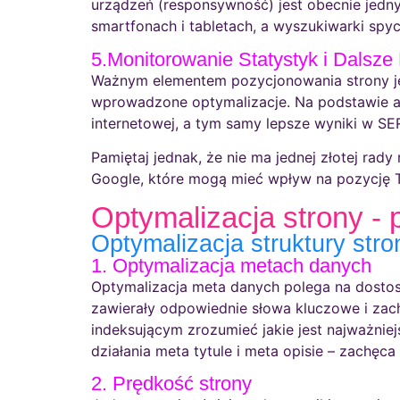
urządzeń (responsywność) jest obecnie jed
smartfonach i tabletach, a wyszukiwarki spyc
5.Monitorowanie Statystyk i Dalsze
Ważnym elementem pozycjonowania strony jes
wprowadzone optymalizacje. Na podstawie ana
internetowej, a tym samy lepsze wyniki w SE
Pamiętaj jednak, że nie ma jednej złotej ra
Google, które mogą mieć wpływ na pozycję T
Optymalizacja strony -
Optymalizacja struktury stro
1. Optymalizacja metach danych
Optymalizacja meta danych polega na dost
zawierały odpowiednie słowa kluczowe i zach
indeksującym zrozumieć jakie jest najważniej
działania meta tytule i meta opisie – zachę
2. Prędkość strony