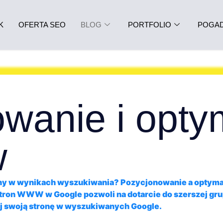
K
OFERTA SEO
BLOG
PORTFOLIO
POGA
wanie i opty
w
y w wynikach wyszukiwania? Pozycjonowanie a optymali
stron WWW w Google pozwoli na dotarcie do szerszej gru
duj swoją stronę w wyszukiwanych Google.