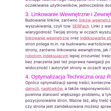
oczekiwania użytkowników, jednocześnie dos
3. Linkowanie Wewnętrzne i Zewnęt
Budowanie linków, zarówno
linków wewnętrz
wyszukiwania, czyli tzw.
SERPach
. Linki z w
wiarygodność Twojej strony w oczach wyszu
linkowanie wewnętrzne
oraz
indeksowanie st
stron polega m.in. na budowaniu wartościow
strony, zarówno linkowania wewnętrzne, jak i
robotom indeksującym
lepiej zrozumieć treśc
bez znaczenia jest też poprawa nawigacji po
widoczność i autorytet strony w oczach wys
4. Optymalizacja Techniczna oraz 
Oprócz optymalizacji samej treści, konieczne
danych
,
nagłówków
, a także responsywności
powinna stanowić większego problemu, a tyle 
pozycjonowanie stron. Ważne też, aby treść 
czy strona jest zaindeksowana możesz spra