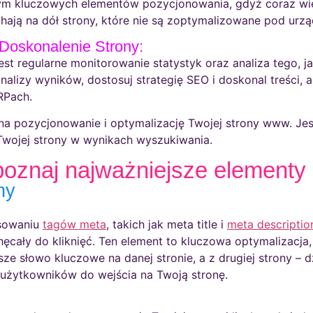
nym kluczowych elementów pozycjonowania, gdyż coraz wię
hają na dół strony, które nie są zoptymalizowane pod urzą
 Doskonalenie Strony:
t regularne monitorowanie statystyk oraz analiza tego, j
lizy wyników, dostosuj strategię SEO i doskonal treści, a
RPach.
dy na pozycjonowanie i optymalizację Twojej strony www. J
wojej strony w wynikach wyszukiwania.
 poznaj najważniejsze elementy
ny
osowaniu
tagów meta
, takich jak meta title i
meta descriptio
ęcały do kliknięć. Ten element to kluczowa optymalizacja,
sze słowo kluczowe na danej stronie, a z drugiej strony –
ca użytkowników do wejścia na Twoją stronę.